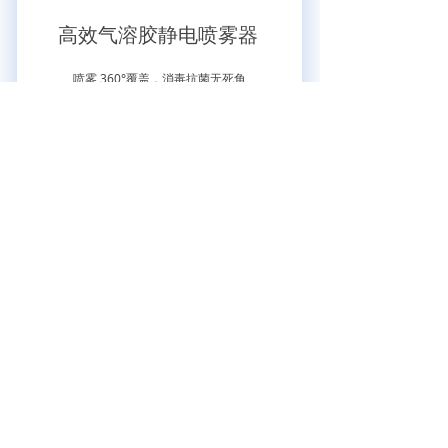
高效气溶胶静电喷雾器
喷雾 360°覆盖，消毒抗菌无死角
喷雾效率为传统喷雾器的5~10倍