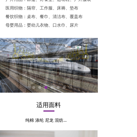
医用织物：隔帘、工作服、床褥、垫布
餐饮织物：桌布、餐巾、清洁布、覆盖布
母婴用品：婴幼儿衣物、口水巾、尿片
适用面料
纯棉 涤纶 尼龙 混纺…