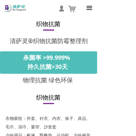
抗菌技术
낙
끀
넙
产品中心
织物抗菌
应用领域
清萨灵®织物抗菌防霉整理剂
联合开发
杀菌率 >99.999%
消毒工程
持久抗菌>30天
资讯中心
物理抗菌 绿色环保
公司介绍
织物抗菌
联系我们
衣物家纺：外套、衬衣、内衣、袜子、床品、
毛巾、浴巾、窗帘、沙发套
户外用品：帐篷、野餐垫、运动鞋、户外服装